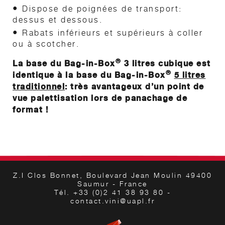
•
Dispose de poignées de transport:
dessus et dessous.
•
Rabats inférieurs et supérieurs à coller
ou à scotcher.
®
La base du Bag-in-Box
3 litres cubique est
®
identique à la base du Bag-in-Box
5 litres
traditionnel
: très avantageux d’un point de
vue palettisation lors de panachage de
format !
Z.I Clos Bonnet, Boulevard Jean Moulin 49400
Saumur - France
Tél. +33 (0)2 41 38 93 80 -
contact.vini@uapl.fr