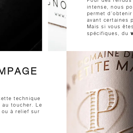
Pour des rendus 
intense, nous p
permet d’obtenir 
avant certaines p
Mais si vous êtes
spécifiques, du
vernis soft to
du
d’apporter une di
emballage.
LE PELLICULAGE
AMPAGE
Augmente rigidité
Une finition qui 
support carton. 
brillant, mat, so
Attention: cette
cette technique
glisse de l’embal
te au toucher. Le
ou à relief sur