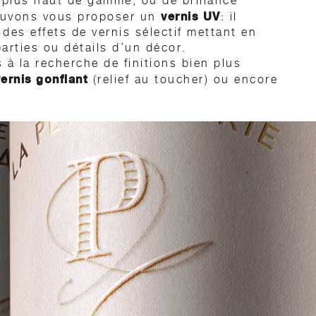
plus haut de gamme, ou de brillance
vernis UV
ouvons vous proposer un
: il
des effets de vernis sélectif mettant en
arties ou détails d’un décor.
 à la recherche de finitions bien plus
vernis gonflant
(relief au toucher) ou encore
uch
(effet “peau de pêche”) permettent
mension tactile et subtile à votre
, durée de vie et résistance à l’humidité.
applique un film plastique sur la totalité du
Ce film peut prendre différents aspects:
ft touch, satiné etc.
 finition peut augmenter un phénomène de
lage.